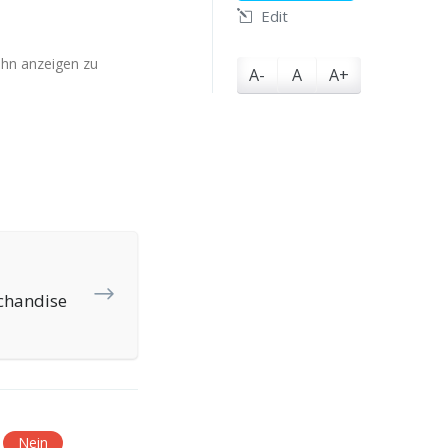
Edit
 ihn anzeigen zu
A-
A
A+
rchandise
Nein