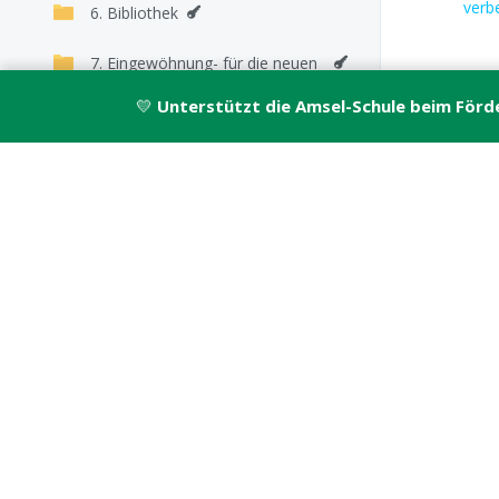
verb
6. Bibliothek
7. Eingewöhnung- für die neuen
Schüler*innen
💛
Unterstützt die Amsel-Schule beim Förd
8. Elternarbeit
9. Elternbeiträge und Finanzen
10. Erwartungshaltung der
Schule an die Eltern unserer
Schüler*innen
11. Frühstück und Mittagessen
12. Fundkiste
13. Ganztag & OGS
14. Geburtstage und