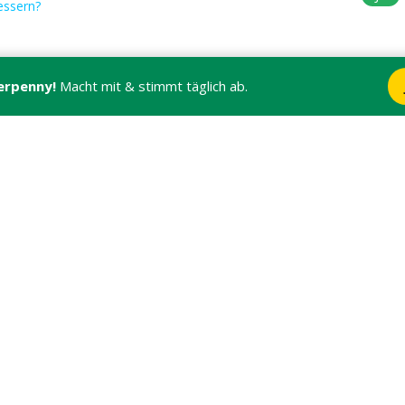
essern?
erpenny!
Macht mit & stimmt täglich ab.
WE
AMSEL