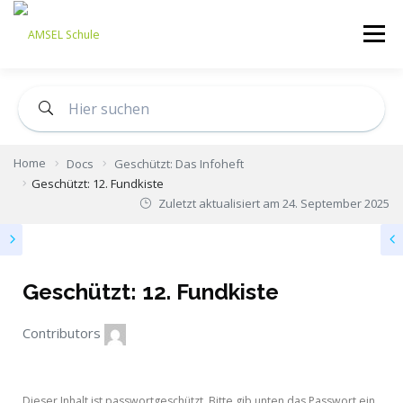
Menü
STARTSEITE
ÜBER UNS
KONZEPT
Home
Docs
Geschützt: Das Infoheft
AKTUELLES
UNTERSTÜTZEN
ANMELDUNG
Geschützt: 12. Fundkiste
Zuletzt aktualisiert am
24. September 2025
SDUI-LOGIN-ELTERN
WIKI
Geschützt: 12. Fundkiste
Contributors
Dieser Inhalt ist passwortgeschützt. Bitte gib unten das Passwort ein,