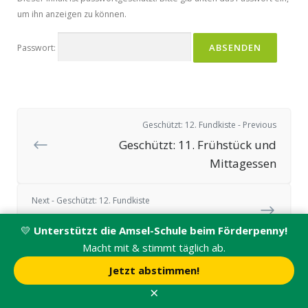
um ihn anzeigen zu können.
Passwort:
Geschützt: 12. Fundkiste - Previous
Geschützt: 11. Frühstück und
Mittagessen
Next - Geschützt: 12. Fundkiste
Geschützt: 13. Ganztag & OGS
💛
Unterstützt die Amsel-Schule beim Förderpenny!
Macht mit & stimmt täglich ab.
Jetzt abstimmen!
Etwas unklar?
Was können wir verbessern?
×
War die Seite hilfreich?
Ja
Nein