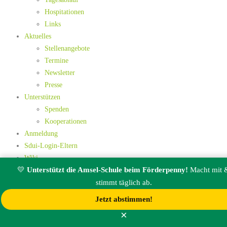
Hospitationen
Links
Aktuelles
Stellenangebote
Termine
Newsletter
Presse
Unterstützen
Spenden
Kooperationen
Anmeldung
Sdui-Login-Eltern
Wiki
💛
Unterstützt die Amsel-Schule beim Förderpenny!
Macht mit 
stimmt täglich ab.
Loading...
Jetzt abstimmen!
×
Home